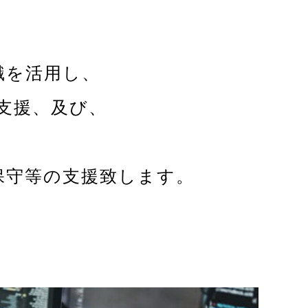
識を活用し、
支援、及び、
、
保守等の支援致します。