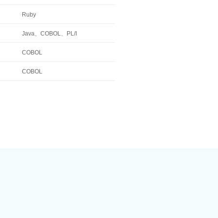
Ruby
Java、COBOL、PL/I
COBOL
COBOL