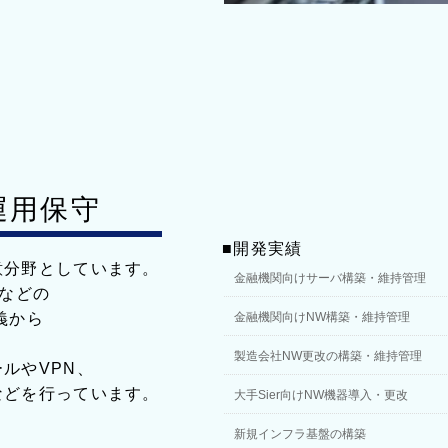
運用保守
■開発実績
意分野としています。
金融機関向けサーバ構築・維持管理
Sなどの
義から
金融機関向けNW構築・維持管理
製造会社NW更改の構築・維持管理
ルやVPN、
などを行っています。
大手Sier向けNW機器導入・更改
新規インフラ基盤の構築