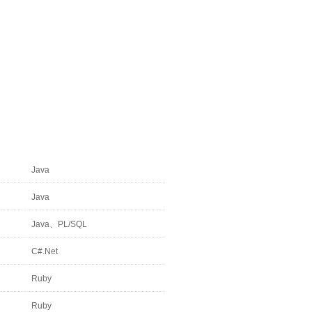
Java
Java
Java、PL/SQL
C#.Net
Ruby
Ruby