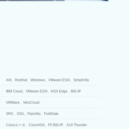
AIX、RedHat、Windows、VMware ESXi、SimpliVity
IBM Cloud、VMware ESXi、NSX Edge、BIG-IP
VMWare、VeloCloud
SRX、SSG、PaloAlto、FortiGate
Ciscoルータ、CiscoASA、F5 BIG-IP、A10 Thunder