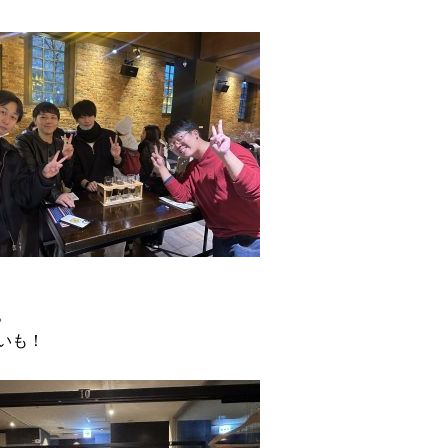
。
いも！